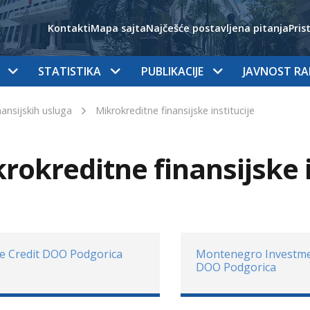
Kontakti
Mapa sajta
Najčešće postavljena pitanja
Pris
STATISTIKA
PUBLIKACIJE
JAVNOST R
nansijskih usluga
Mikrokreditne finansijske institucije
rokreditne finansijske i
e Credit DOO Podgorica
Montenegro Investme
DOO Podgorica