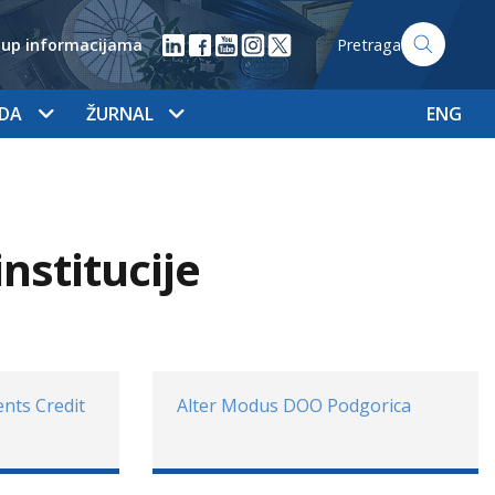
tup informacijama
Pretraga
ADA
ŽURNAL
ENG
nstitucije
nts Credit
Alter Modus DOO Podgorica