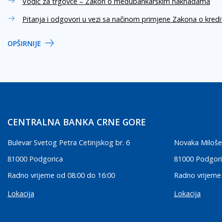
Vodič za trgovce – Zakon o međubankarskim naknadama
Pitanja i odgovori u vezi sa načinom primjene Zakona o kred
OPŠIRNIJE
CENTRALNA BANKA CRNE GORE
Bulevar Svetog Petra Cetinjskog br. 6
Novaka Miloše
81000 Podgorica
81000 Podgor
Radno vrijeme od 08:00 do 16:00
Radno vrijeme
Lokacija
Lokacija