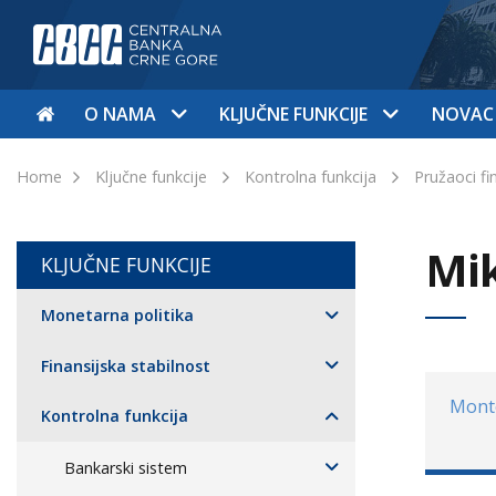
O NAMA
KLJUČNE FUNKCIJE
NOVAC
Home
Ključne funkcije
Kontrolna funkcija
Pružaoci fi
Mik
KLJUČNE FUNKCIJE
Monetarna politika
Finansijska stabilnost
Mont
Kontrolna funkcija
Bankarski sistem