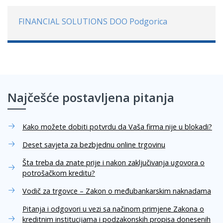
FINANCIAL SOLUTIONS DOO Podgorica
Najčešće postavljena pitanja
Kako možete dobiti potvrdu da Vaša firma nije u blokadi?
Deset savjeta za bezbjednu online trgovinu
Šta treba da znate prije i nakon zaključivanja ugovora o
potrošačkom kreditu?
Vodič za trgovce – Zakon o međubankarskim naknadama
Pitanja i odgovori u vezi sa načinom primjene Zakona o
kreditnim institucijama i podzakonskih propisa donesenih