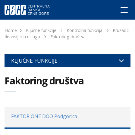
Home
Ključne funkcije
Kontrolna funkcija
Pružaoci
finansijskih usluga
Faktoring društva
KLJUČNE FUNKCIJE
Faktoring društva
FAKTOR ONE DOO Podgorica