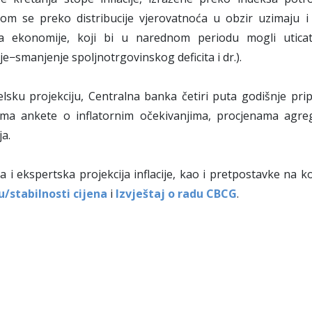
om se preko distribucije vjerovatnoća u obzir uzimaju i po
a ekonomije, koji bi u narednom periodu mogli uticati 
e−smanjenje spoljnotrgovinskog deficita i dr.).
sku projekciju, Centralna banka četiri puta godišnje pripr
tima ankete o inflatornim očekivanjima, procjenama agre
ja.
 i ekspertska projekcija inflacije, kao i pretpostavke na ko
u/stabilnosti cijena
i
Izvještaj o radu CBCG
.