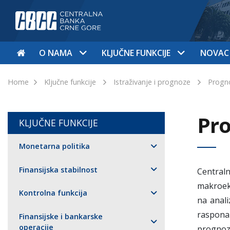
O NAMA
KLJUČNE FUNKCIJE
NOVAC
Home
Ključne funkcije
Istraživanje i prognoze
Progno
Pro
KLJUČNE FUNKCIJE
Monetarna politika
Finansijska stabilnost
Central
makroeko
Kontrolna funkcija
na anali
raspona
Finansijske i bankarske
operacije
prognoz