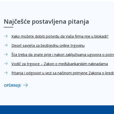
Najčešće postavljena pitanja
Kako možete dobiti potvrdu da Vaša firma nije u blokadi?
Deset savjeta za bezbjednu online trgovinu
Šta treba da znate prije i nakon zaključivanja ugovora o pot
Vodič za trgovce – Zakon o međubankarskim naknadama
Pitanja i odgovori u vezi sa načinom primjene Zakona o kred
OPŠIRNIJE