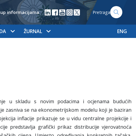
tup informacijama
Pretraga
ADA
ŽURNAL
ENG
dišnje u skladu s novim podacima i ocjenama budućih
cije zasniva se na ekonometrijskom modelu koji je baziran
kcija inflacije prikazuje se u vidu centralne projekcije i
lacije predstavlja grafički prikaz distribucije vjerovatnoća
ošačkih cijena. Umjesto određivanja konkretnih tačaka,