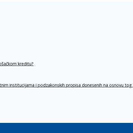
rošačkom kreditu?
itnim institucijama i podzakonskih propisa donesenih na osnovu tog