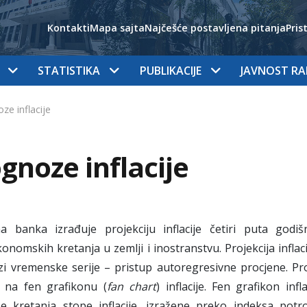
Kontakti
Mapa sajta
Najčešće postavljena pitanja
Pris
STATISTIKA
PUBLIKACIJE
JAVNOST R
ze inflacije
gnoze inflacije
na banka izrađuje projekciju inflacije četiri puta go
nomskih kretanja u zemlji i inostranstvu. Projekcija infla
zi vremenske serije – pristup autoregresivne procjene. Proje
 na fen grafikonu (
fan chart
) inflacije. Fen grafikon inf
e kretanja stope inflacije, izražene preko indeksa potr