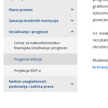
grafikon
Platni promet
tokovim
povećanj
Sanacija kreditnih institucija
Istraživanje i prognoze
Uz model
rezulta
Centar za makroekonomska i
okružen
finansijska istraživanja i prognoze
Prognoze inflacije
Modelska
kretanj
Projekcija BDP-a
Nadzor usaglašenosti
poslovanja i zaštita prava