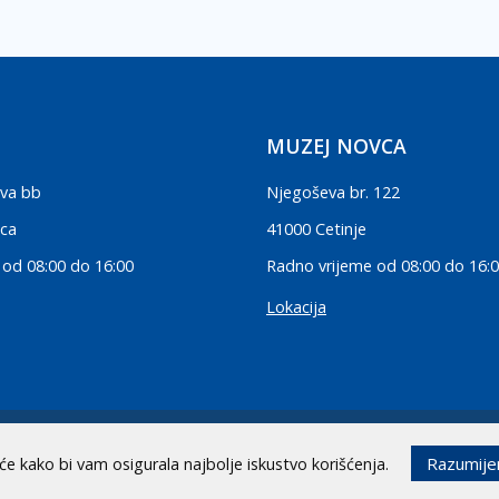
MUZEJ NOVCA
va bb
Njegoševa br. 122
ica
41000 Cetinje
 od 08:00 do 16:00
Radno vrijeme od 08:00 do 16:
Lokacija
.
Razumij
iće kako bi vam osigurala najbolje iskustvo korišćenja.