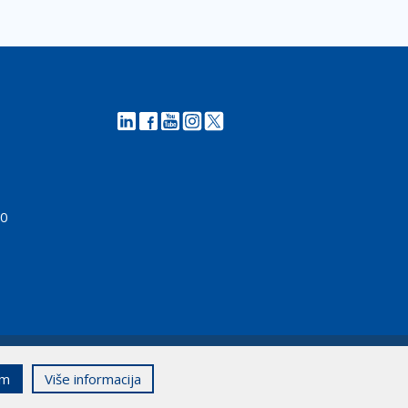
00
em
Više informacija