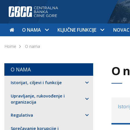
O NAMA
KLJUČNE FUNKCIJE
NOVAC
Home
O nama
O 
O NAMA
Istorijat, ciljevi i funkcije
Upravljanje, rukovođenje i
organizacija
Istori
Regulativa
Sprečavanje korupcije i