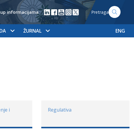
tup informacijama
Pretraga
ADA
ŽURNAL
ENG
nje i
Regulativa