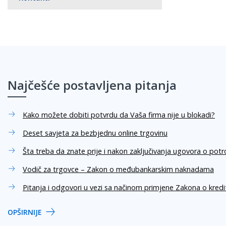
Najčešće postavljena pitanja
Kako možete dobiti potvrdu da Vaša firma nije u blokadi?
Deset savjeta za bezbjednu online trgovinu
Šta treba da znate prije i nakon zaključivanja ugovora o pot
Vodič za trgovce – Zakon o međubankarskim naknadama
Pitanja i odgovori u vezi sa načinom primjene Zakona o kred
OPŠIRNIJE