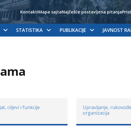
Kontakti
Mapa sajta
Najčešće postavljena pitanja
Pris
STATISTIKA
PUBLIKACIJE
JAVNOST R
nama
jat, ciljevi i funkcije
Upravljanje, rukovođe
organizacija