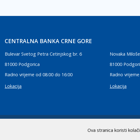
CENTRALNA BANKA CRNE GORE
Bulevar Svetog Petra Cetinjskog br. 6
Novaka Miloše
81000 Podgorica
81000 Podgor
Radno vrijeme od 08:00 do 16:00
Radno vrijeme
Lokacija
Lokacija
2026 CBCG | Sva prava zadržana
Ova stranica koristi kolač