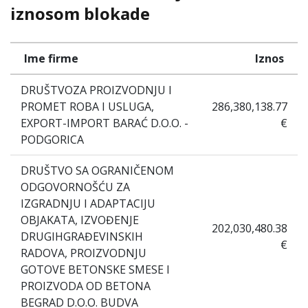
iznosom blokade
Ime firme
Iznos
DRUŠTVOZA PROIZVODNJU I
PROMET ROBA I USLUGA,
286,380,138.77
EXPORT-IMPORT BARAĆ D.O.O. -
€
PODGORICA
DRUŠTVO SA OGRANIČENOM
ODGOVORNOŠĆU ZA
IZGRADNJU I ADAPTACIJU
OBJAKATA, IZVOĐENJE
202,030,480.38
DRUGIHGRAĐEVINSKIH
€
RADOVA, PROIZVODNJU
GOTOVE BETONSKE SMESE I
PROIZVODA OD BETONA
BEGRAD D.O.O. BUDVA