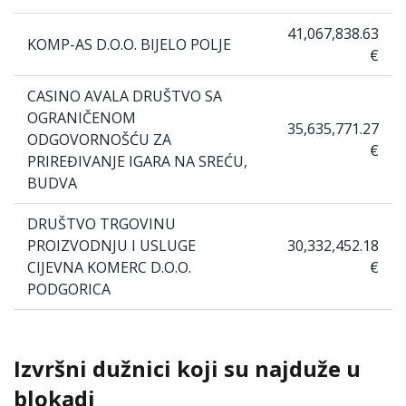
41,067,838.63
KOMP-AS D.O.O. BIJELO POLJE
€
CASINO AVALA DRUŠTVO SA
OGRANIČENOM
35,635,771.27
ODGOVORNOŠĆU ZA
€
PRIREĐIVANJE IGARA NA SREĆU,
BUDVA
DRUŠTVO TRGOVINU
PROIZVODNJU I USLUGE
30,332,452.18
CIJEVNA KOMERC D.O.O.
€
PODGORICA
Izvršni dužnici koji su najduže u
blokadi