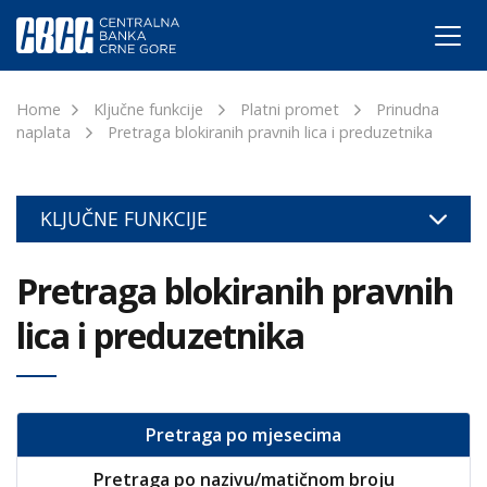
Home
Ključne funkcije
Platni promet
Prinudna
naplata
Pretraga blokiranih pravnih lica i preduzetnika
KLJUČNE FUNKCIJE
Pretraga blokiranih pravnih
lica i preduzetnika
Pretraga po mjesecima
Pretraga po nazivu/matičnom broju