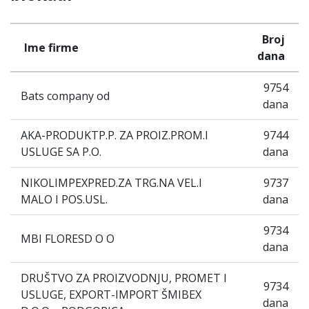
Broj
Ime firme
dana
9754
Bats company od
dana
AKA-PRODUKTP.P. ZA PROIZ.PROM.I
9744
USLUGE SA P.O.
dana
NIKOLIMPEXPRED.ZA TRG.NA VEL.I
9737
MALO I POS.USL.
dana
9734
MBI FLORESD O O
dana
DRUŠTVO ZA PROIZVODNJU, PROMET I
9734
USLUGE, EXPORT-IMPORT ŠMIBEX
dana