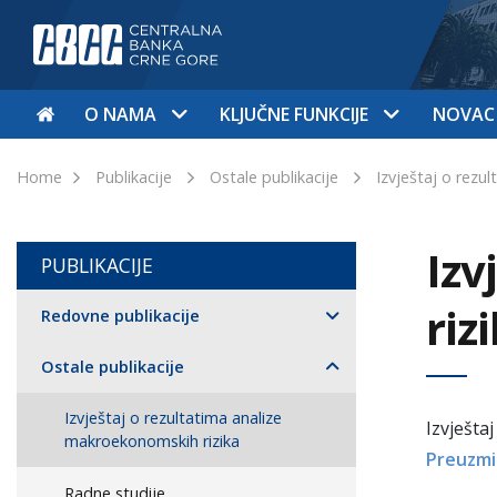
O NAMA
KLJUČNE FUNKCIJE
NOVAC
Home
Publikacije
Ostale publikacije
Izvještaj o rezu
Izv
PUBLIKACIJE
riz
Redovne publikacije
Ostale publikacije
Izvještaj o rezultatima analize
Izvješta
makroekonomskih rizika
Preuzmi
Radne studije