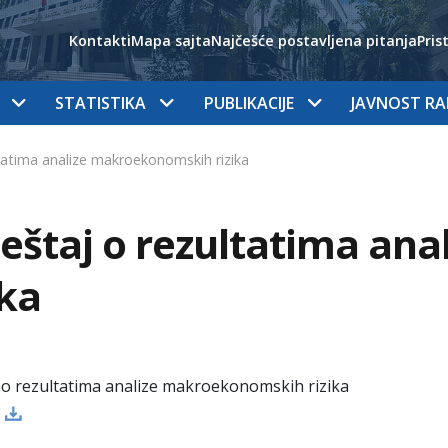
Kontakti
Mapa sajta
Najčešće postavljena pitanja
Pris
STATISTIKA
PUBLIKACIJE
JAVNOST R
ltatima analize makroekonomskih rizika
ještaj o rezultatima a
ika
j o rezultatima analize makroekonomskih rizika