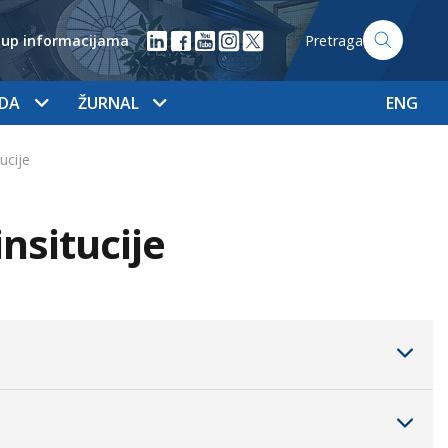
tup informacijama
Pretraga
ADA
ŽURNAL
ENG
ucije
nsitucije