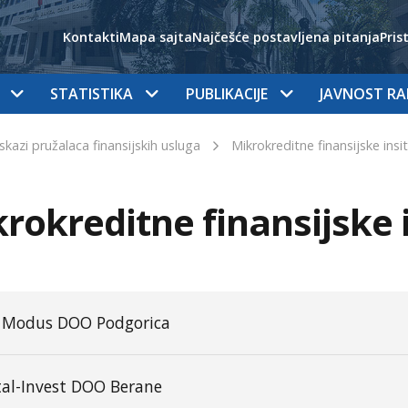
Kontakti
Mapa sajta
Najčešće postavljena pitanja
Pris
STATISTIKA
PUBLIKACIJE
JAVNOST R
iskazi pružalaca finansijskih usluga
Mikrokreditne finansijske insit
rokreditne finansijske i
r Modus DOO Podgorica
tal-Invest DOO Berane