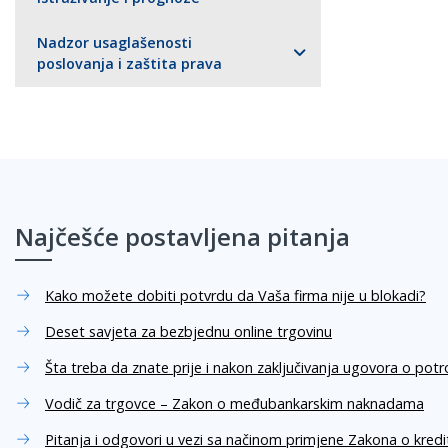
Nadzor usaglašenosti
poslovanja i zaštita prava
Najčešće postavljena pitanja
Kako možete dobiti potvrdu da Vaša firma nije u blokadi?
Deset savjeta za bezbjednu online trgovinu
Šta treba da znate prije i nakon zaključivanja ugovora o pot
Vodič za trgovce – Zakon o međubankarskim naknadama
Pitanja i odgovori u vezi sa načinom primjene Zakona o kred