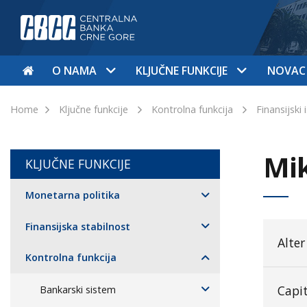
O NAMA
KLJUČNE FUNKCIJE
NOVAC
Home
Ključne funkcije
Kontrolna funkcija
Finansijski 
Mik
KLJUČNE FUNKCIJE
Monetarna politika
Finansijska stabilnost
Alte
Kontrolna funkcija
Capi
Bankarski sistem