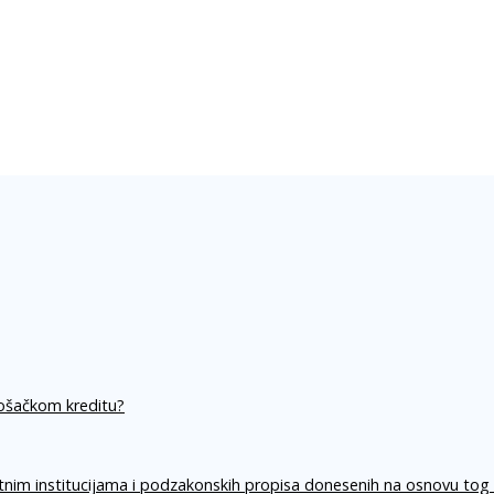
rošačkom kreditu?
itnim institucijama i podzakonskih propisa donesenih na osnovu tog