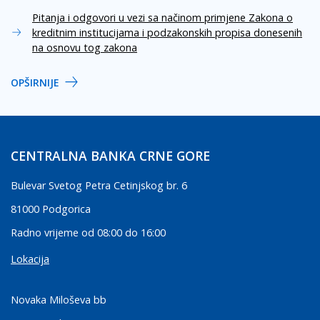
Pitanja i odgovori u vezi sa načinom primjene Zakona o
kreditnim institucijama i podzakonskih propisa donesenih
na osnovu tog zakona
OPŠIRNIJE
CENTRALNA BANKA CRNE GORE
Bulevar Svetog Petra Cetinjskog br. 6
81000 Podgorica
Radno vrijeme od 08:00 do 16:00
Lokacija
Novaka Miloševa bb