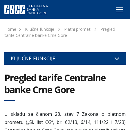
Home
Ključne funkcije
Platni promet
Pregled
tarife Centralne banke Crne Gore
KLJUČNE FUNKCIJE
Pregled tarife Centralne
banke Crne Gore
U skladu sa članom 28, stav 7 Zakona o platnom
prometu („Sl. list CG“, br. 62/13, 6/14, 111/22 i 7/23)