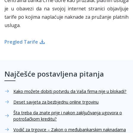
Centralna banka Crne Gore kao pružalac platnih usluga
je u obavezi da na svojoj internet stranici objavljuje
tarife po kojima naplaćuje naknade za pružanje platnih
usluga.
Pregled Tarife
Najčešće postavljena pitanja
Kako možete dobiti potvrdu da Vaša firma nije u blokadi?
Deset savjeta za bezbjednu online trgovinu
Šta treba da znate prije i nakon zaključivanja ugovora o
potrošačkom kreditu?
Vodič za trgovce – Zakon o međubankarskim naknadama