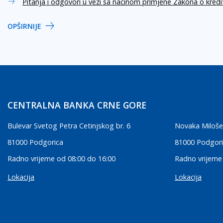
Pitanja i odgovori u vezi sa načinom primjene Zakona o kred
OPŠIRNIJE
CENTRALNA BANKA CRNE GORE
Bulevar Svetog Petra Cetinjskog br. 6
Novaka Miloše
81000 Podgorica
81000 Podgor
Radno vrijeme od 08:00 do 16:00
Radno vrijeme
Lokacija
Lokacija