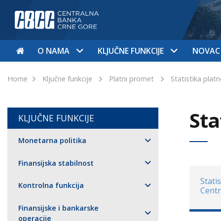
O NAMA
KLJUČNE FUNKCIJE
NOVAC
Home
Ključne funkcije
Platni promet
Statistika pla
Sta
KLJUČNE FUNKCIJE
Monetarna politika
Finansijska stabilnost
Stati
Kontrolna funkcija
Centr
Finansijske i bankarske
operacije