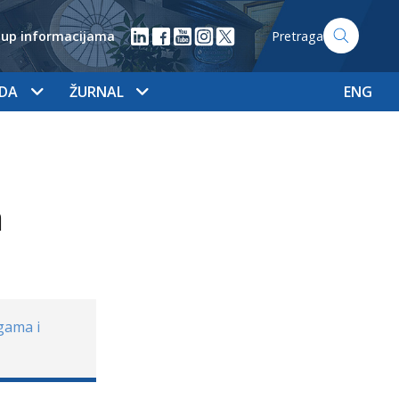
tup informacijama
Pretraga
ADA
ŽURNAL
ENG
a
gama i