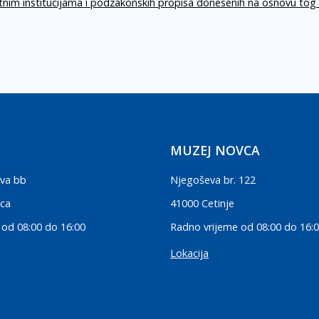
itnim institucijama i podzakonskih propisa donesenih na osnovu tog
MUZEJ NOVCA
va bb
Njegoševa br. 122
ica
41000 Cetinje
 od 08:00 do 16:00
Radno vrijeme od 08:00 do 16:
Lokacija