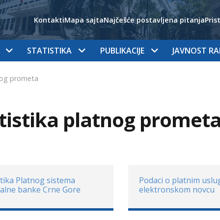
Kontakti
Mapa sajta
Najčešće postavljena pitanja
Pris
STATISTIKA
PUBLIKACIJE
JAVNOST R
tnog prometa
tistika platnog promet
stika Platnog sistema
Podaci o platnim uslu
alne banke Crne Gore
elektronskom novcu