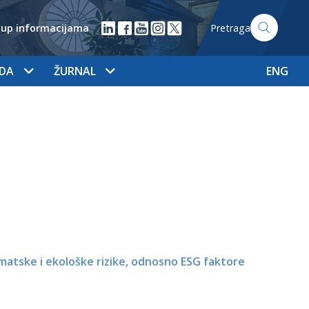
tup informacijama
Pretraga
ADA
ŽURNAL
ENG
imatske i ekološke rizike, odnosno ESG faktore