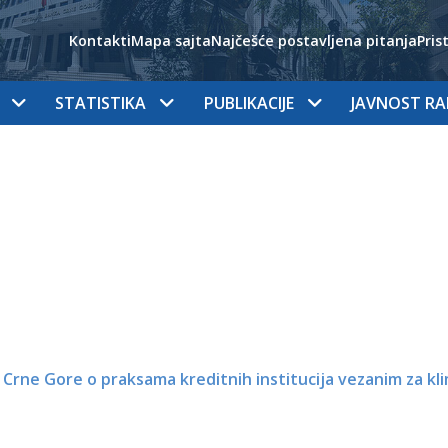
Kontakti
Mapa sajta
Najčešće postavljena pitanja
Pris
STATISTIKA
PUBLIKACIJE
JAVNOST R
Crne Gore o praksama kreditnih institucija vezanim za kl