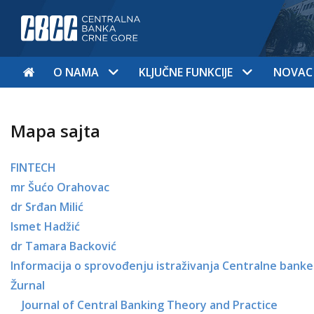
O NAMA
KLJUČNE FUNKCIJE
NOVAC
Mapa sajta
FINTECH
mr Šućo Orahovac
dr Srđan Milić
Ismet Hadžić
dr Tamara Backović
Informacija o sprovođenju istraživanja Centralne banke 
Žurnal
Journal of Central Banking Theory and Practice