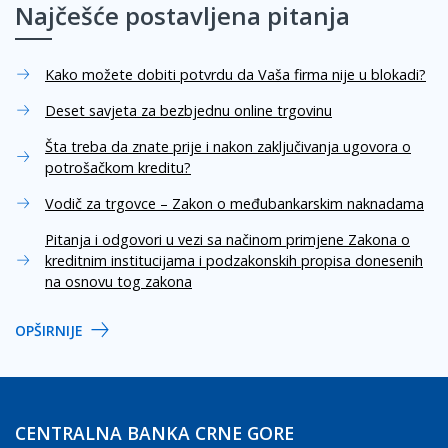
Najčešće postavljena pitanja
Kako možete dobiti potvrdu da Vaša firma nije u blokadi?
Deset savjeta za bezbjednu online trgovinu
Šta treba da znate prije i nakon zaključivanja ugovora o
potrošačkom kreditu?
Vodič za trgovce – Zakon o međubankarskim naknadama
Pitanja i odgovori u vezi sa načinom primjene Zakona o
kreditnim institucijama i podzakonskih propisa donesenih
na osnovu tog zakona
OPŠIRNIJE
CENTRALNA BANKA CRNE GORE