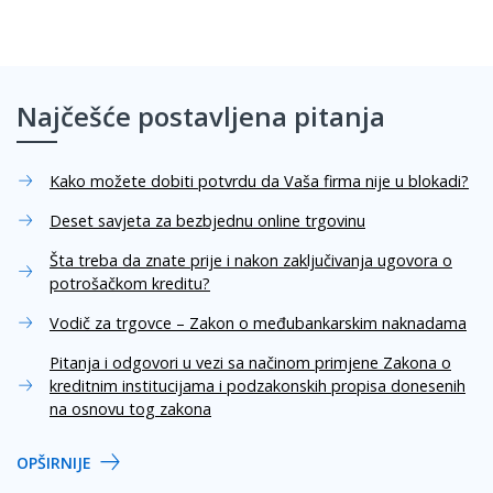
Najčešće postavljena pitanja
Kako možete dobiti potvrdu da Vaša firma nije u blokadi?
Deset savjeta za bezbjednu online trgovinu
Šta treba da znate prije i nakon zaključivanja ugovora o
potrošačkom kreditu?
Vodič za trgovce – Zakon o međubankarskim naknadama
Pitanja i odgovori u vezi sa načinom primjene Zakona o
kreditnim institucijama i podzakonskih propisa donesenih
na osnovu tog zakona
OPŠIRNIJE