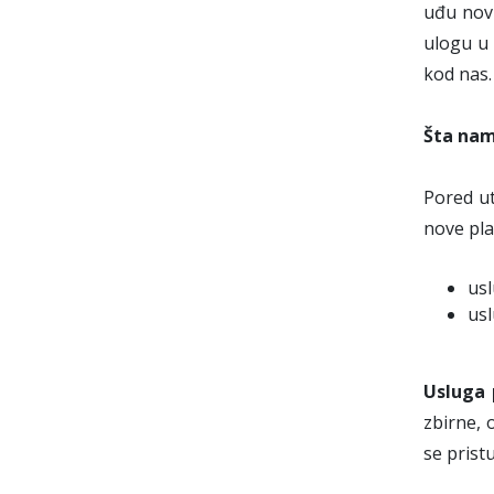
uđu novi
ulogu u 
kod nas.
Šta nam
Pored ut
nove pla
usl
usl
Usluga 
zbirne, 
se prist