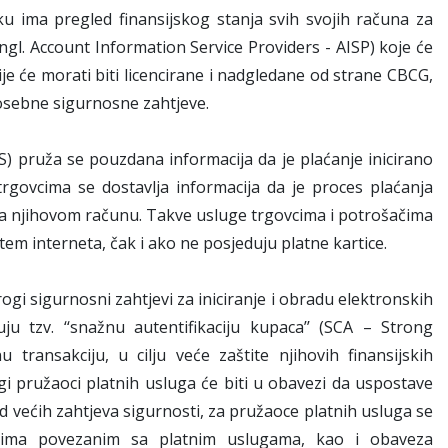
 ima pregled finansijskog stanja svih svojih računa za
gl. Account Information Service Providers - AISP) koje će
ije će morati biti licencirane i nadgledane od strane CBCG,
posebne sigurnosne zahtjeve.
IS) pruža se pouzdana informacija da je plaćanje inicirano
 trgovcima se dostavlja informacija da je proces plaćanja
je na njihovom računu. Takve usluge trgovcima i potrošačima
m interneta, čak i ako ne posjeduju platne kartice.
i sigurnosni zahtjevi za iniciranje i obradu elektronskih
ju tzv. ‘‘snažnu autentifikaciju kupaca’’ (SCA – Strong
 transakciju, u cilju veće zaštite njihovih finansijskih
i pružaoci platnih usluga će biti u obavezi da uspostave
d većih zahtjeva sigurnosti, za pružaoce platnih usluga se
cima
povezanim sa platnim uslugama, kao i obaveza