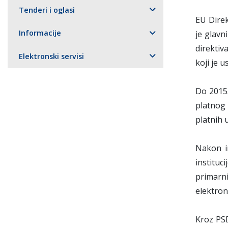
Tenderi i oglasi
EU Direk
Informacije
je glavn
direkti
Elektronski servisi
koji je 
Do 2015.
platnog 
platnih 
Nakon im
instituc
primarni
elektron
Kroz PSD