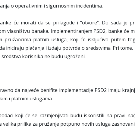
vanja o operativnim i sigurnosnim incidentima.
banke će morati da se prilagode i “otvore”. Do sada je p
vom vlasništvu banaka. Implementiranjem PSD2, banke će mo
m pružaocima platnih usluga, koji će isključivo putem to
da iniciraju plaćanja i izdaju potvrde o sredstvima. Pri tom
li sredstva korisnika ne budu ugroženi.
naravno da najveće benifite implementacije PSD2 imaju krajnji
im i platnim uslugama.
odaci koji će se razmjenjivati budu iskoristili na pravi na
e velika prilika za pružanje potpuno novih usluga zasnovan