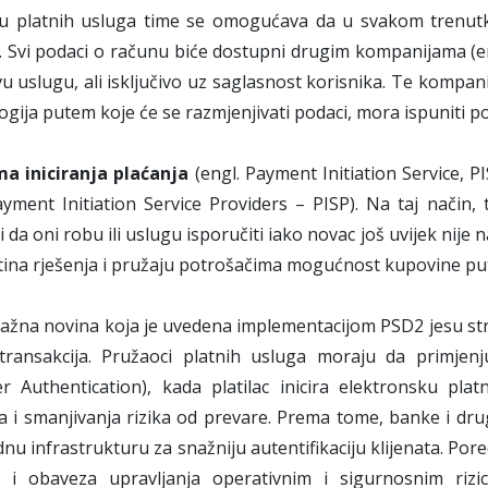
ku platnih usluga time se omogućava da u svakom trenutku
. Svi podaci o računu biće dostupni drugim kompanijama (en
vu uslugu, ali isključivo uz saglasnost korisnika. Te kompan
ogija putem koje će se razmjenjivati podaci, mora ispuniti 
a iniciranja plaćanja
(engl. Payment Initiation Service, P
ayment Initiation Service Providers – PISP). Na taj način,
i da oni robu ili uslugu isporučiti iako novac još uvijek ni
tina rješenja i pružaju potrošačima mogućnost kupovine pute
žna novina koja je uvedena implementacijom PSD2 jesu strog
transakcija. Pružaoci platnih usluga moraju da primjenju
 Authentication), kada platilac inicira elektronsku platnu
 i smanjivanja rizika od prevare. Prema tome, banke i drug
u infrastrukturu za snažniju autentifikaciju klijenata. Pore
 i
obaveza upravljanja operativnim i sigurnosnim rizi