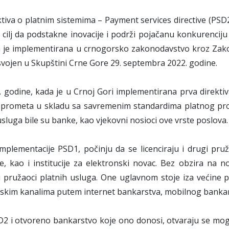
tiva o platnim sistemima – Payment services directive (PSD2)
i cilj da podstakne inovacije i podrži pojačanu konkurencij
va je implementirana u crnogorsko zakonodavstvo kroz Z
usvojen u Skupštini Crne Gore 29. septembra 2022. godine.
 godine, kada je u Crnoj Gori implementirana prva direktiva 
prometa u skladu sa savremenim standardima platnog promet
usluga bile su banke, kao vjekovni nosioci ove vrste poslova
plementacije PSD1, počinju da se licenciraju i drugi pruža
ije, kao i institucije za elektronski novac. Bez obzira na
 pružaoci platnih usluga. One uglavnom stoje iza većine pl
skim kanalima putem internet bankarstva, mobilnog bankars
2 i otvoreno bankarstvo koje ono donosi, otvaraju se moguć