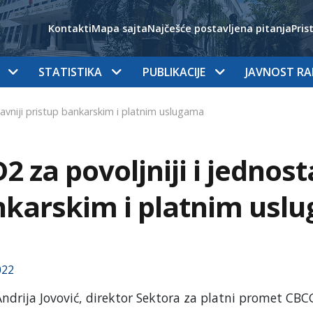
Kontakti
Mapa sajta
Najčešće postavljena pitanja
Pris
STATISTIKA
PUBLIKACIJE
JAVNOST R
tavniji pristup bankarskim i platnim uslugama
2 za povoljniji i jednost
karskim i platnim usl
022
Andrija Jovović, direktor Sektora za platni promet CBC