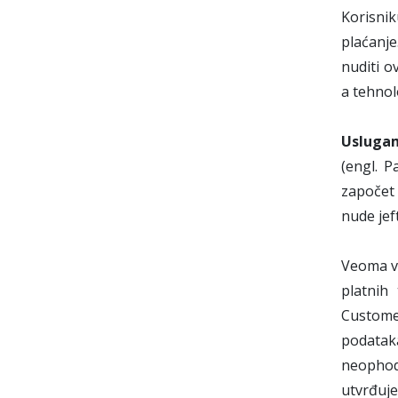
Korisni
plaćanje
nuditi o
a tehnol
Uslugam
(engl. P
započet 
nude jef
Veoma va
platnih 
Customer
podataka
neophodn
utvrđuje