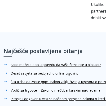
Ukoliko
partner
dobiti s
Najčešće postavljena pitanja
Kako možete dobiti potvrdu da Vaša firma nije u blokadi?
Deset savjeta za bezbjednu online trgovinu
Šta treba da znate prije i nakon zaključivanja ugovora o pot
Vodič za trgovce – Zakon o međubankarskim naknadama
Pitanja i odgovori u vezi sa načinom primjene Zakona o kred