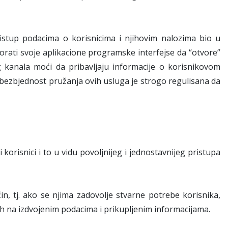
ristup podacima o korisnicima i njihovim nalozima bio u
rati svoje aplikacione programske interfejse da “otvore”
g kanala moći da pribavljaju informacije o korisnikovom
e, bezbjednost pružanja ovih usluga je strogo regulisana da
 korisnici i to u vidu povoljnijeg i jednostavnijeg pristupa
čin, tj. ako se njima zadovolje stvarne potrebe korisnika,
ih na izdvojenim podacima i prikupljenim informacijama.