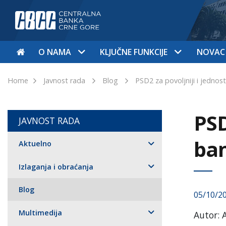
O NAMA
KLJUČNE FUNKCIJE
NOVAC
Home
Javnost rada
Blog
PSD2 za povoljniji i jednos
PSD
JAVNOST RADA
ban
Aktuelno
Izlaganja i obraćanja
Blog
05/10/2
Multimedija
Autor: 