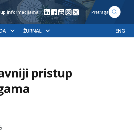
tup informacijama
Pretraga
ADA
ŽURNAL
ENG
avniji pristup
ugama
G