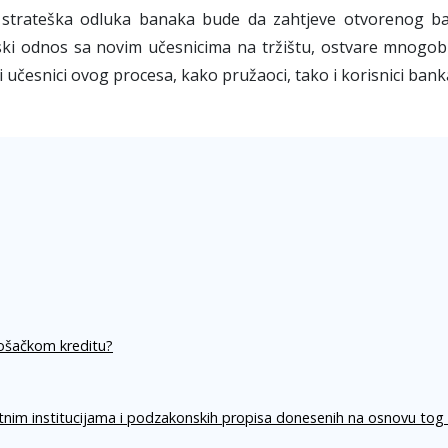
 strateška odluka banaka bude da zahtjeve otvorenog ba
ski odnos sa novim učesnicima na tržištu, ostvare mnogob
vi učesnici ovog procesa, kako pružaoci, tako i korisnici bank
rošačkom kreditu?
itnim institucijama i podzakonskih propisa donesenih na osnovu tog