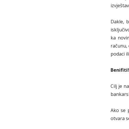
izvješta
Dakle, 
isključi
ka novi
računu, 
podaci i
Benifiti!
Cilj je 
bankarsk
Ako se p
otvara s