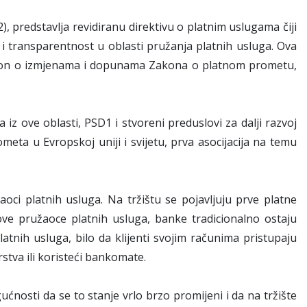
, predstavlja revidiranu direktivu o platnim uslugama čiji
u i transparentnost u oblasti pružanja platnih usluga. Ova
akon o izmjenama i dopunama Zakona o platnom prometu,
iz ove oblasti, PSD1 i stvoreni preduslovi za dalji razvoj
a u Evropskoj uniji i svijetu, prva asocijacija na temu
.
oci platnih usluga. Na tržištu se pojavljuju prve platne
 nove pružaoce platnih usluga, banke tradicionalno ostaju
atnih usluga, bilo da klijenti svojim računima pristupaju
tva ili koristeći bankomate.
nosti da se to stanje vrlo brzo promijeni i da na tržište