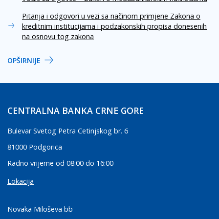
Pitanja i odgovori u vezi sa načinom primjene Zakona o
kreditnim institucijama i podzakonskih propisa donesenih
na osnovu tog zakona
OPŠIRNIJE
CENTRALNA BANKA CRNE GORE
Bulevar Svetog Petra Cetinjskog br. 6
81000 Podgorica
Radno vrijeme od 08:00 do 16:00
Lokacija
Novaka Miloševa bb