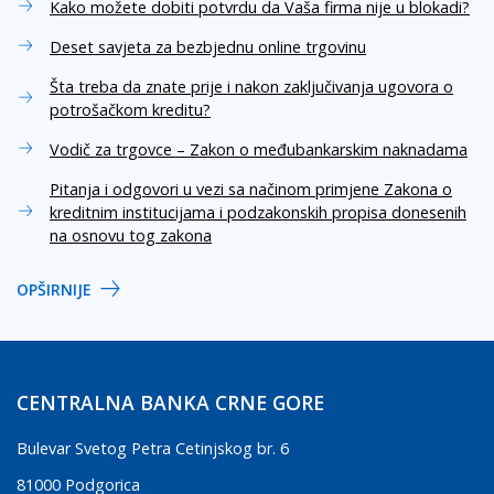
Kako možete dobiti potvrdu da Vaša firma nije u blokadi?
Deset savjeta za bezbjednu online trgovinu
Šta treba da znate prije i nakon zaključivanja ugovora o
potrošačkom kreditu?
Vodič za trgovce – Zakon o međubankarskim naknadama
Pitanja i odgovori u vezi sa načinom primjene Zakona o
kreditnim institucijama i podzakonskih propisa donesenih
na osnovu tog zakona
OPŠIRNIJE
CENTRALNA BANKA CRNE GORE
Bulevar Svetog Petra Cetinjskog br. 6
81000 Podgorica