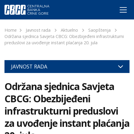
Home
Javnost rada
Aktuelno
Saopštenja
Održana sjednica Savjeta CBCG: Obezbijeđeni infrastrukturni
preduslovi za uvođenje instant plaćanja 20. jula
JAVNOST RADA
Održana sjednica Savjeta
CBCG: Obezbijeđeni
infrastrukturni preduslovi
za uvođenje instant plaćanja