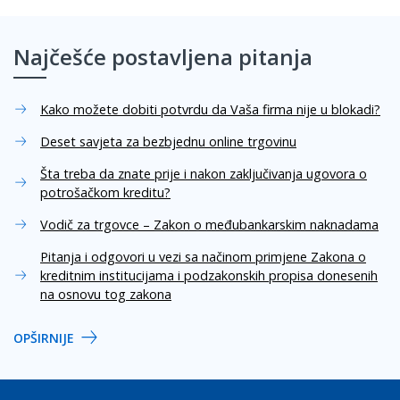
Najčešće postavljena pitanja
Kako možete dobiti potvrdu da Vaša firma nije u blokadi?
Deset savjeta za bezbjednu online trgovinu
Šta treba da znate prije i nakon zaključivanja ugovora o
potrošačkom kreditu?
Vodič za trgovce – Zakon o međubankarskim naknadama
Pitanja i odgovori u vezi sa načinom primjene Zakona o
kreditnim institucijama i podzakonskih propisa donesenih
na osnovu tog zakona
OPŠIRNIJE