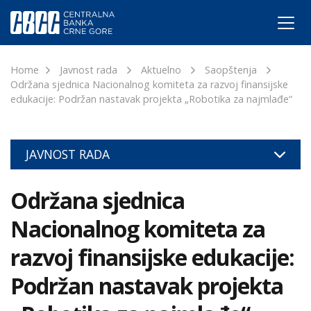
Home
Javnost rada
Aktuelno
Saopštenja
Održana sjednica Nacionalnog komiteta za razvoj finansijske
edukacije: Podržan nastavak projekta „Robotika za najmlađe“
JAVNOST RADA
Održana sjednica
Nacionalnog komiteta za
razvoj finansijske edukacije:
Podržan nastavak projekta