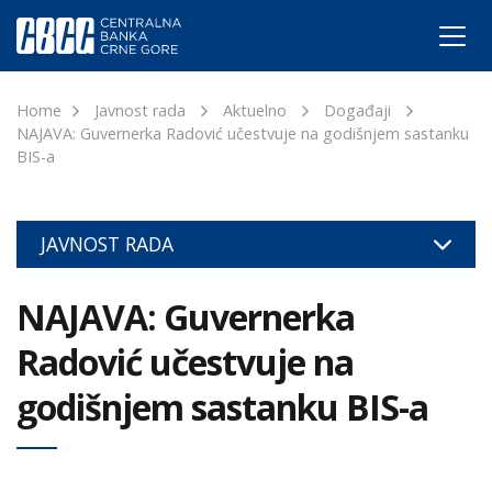
Home
Javnost rada
Aktuelno
Događaji
NAJAVA: Guvernerka Radović učestvuje na godišnjem sastanku
BIS-a
JAVNOST RADA
NAJAVA: Guvernerka
Radović učestvuje na
godišnjem sastanku BIS-a