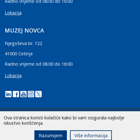
Radno vrijeme od 08:00 do 16:00
Lokacija
MUZEJ NOVCA
Njegoševa br. 122
41000 Cetinje
Radno vrijeme od 08:00 do 16:00
Lokacija
Ova stranica koristi kolačiće kako bi vam osigurala najbolje
iskustvo korišćenja.
2026 CBCG | Sva prava zadržana.
Razumijem
Više informacija