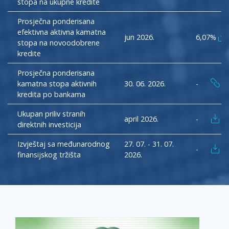
stopa na ukupne kredite
KRW
JUZNOKOREJSKI VON
1633.30000
Prosječna ponderisana
efektivna aktivna kamatna
MXN
MEKSICKI PEZOS
19.78840
jun 2026.
6,07%
stopa na novoodobrene
MYR
kredite
MALEZIJSKI RINGIT
4.71900
NZD
Prosječna ponderisana
NOVOZELANDSKI DOLAR
1.96460
kamatna stopa aktivnih
30. 06. 2026.
-
PHP
FILIPINSKI PEZOS
70.21000
kredita po bankama
SGD
SINGAPURSKI DOLAR
1.47750
Ukupan priliv stranih
april 2026.
-
direktnih investicija
THB
TAJLANDSKI BAT
38.12900
Izvještaj sa međunarodnog
27. 07. - 31. 07.
-
ZAR
JUZNOAFRICKI RAND
18.71360
finansijskog tržišta
2026.