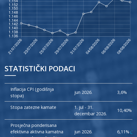
CHF
SVAJCARSKI FRANAK
0.93470
ISK
ISLANDSKA KRUNA
142.60000
NOK
NORVESKA KRUNA
10.97500
TRY
TURSKA LIRA
55.02870
AUD
AUSTRALIJSKI DOLAR
1.63840
BRL
BRAZILSKI REAL
5.88260
STATISTIČKI PODACI
CAD
KANADSKI DOLAR
1.61600
CNY
KINESKI JUAN
7.78340
Inflacija CPI (godišnja
jun 2026.
3,6%
stopa)
HKD
HONKONGSKI DOLAR
9.04910
Stopa zatezne kamate
1. jul - 31.
10,40%
IDR
INDONEZANSKA RUPIJA
20584.96000
decembar 2026.
ILS
IZRAELSKI SEKEL
3.46380
Prosječna ponderisana
efektivna aktivna kamatna
jun 2026.
6,11%
INR
INDIJSKA RUPIJA
109.82750