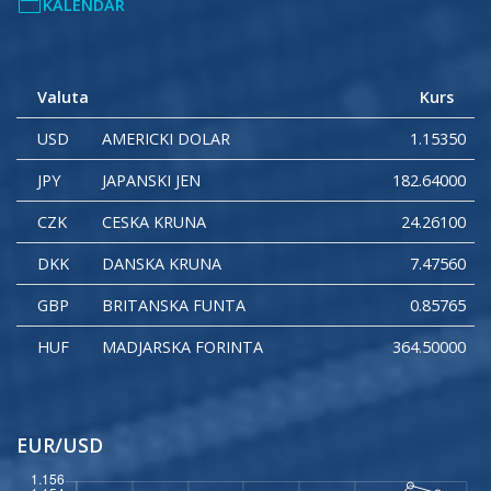
KALENDAR
Valuta
Kurs
USD
AMERICKI DOLAR
1.15350
JPY
JAPANSKI JEN
182.64000
CZK
CESKA KRUNA
24.26100
DKK
DANSKA KRUNA
7.47560
GBP
BRITANSKA FUNTA
0.85765
HUF
MADJARSKA FORINTA
364.50000
PLN
POLJSKI ZLOT
4.29830
RON
RUMUNSKI LEJ
5.25250
EUR/USD
SEK
SVEDSKA KRUNA
10.94550