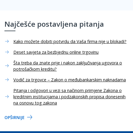
Najčešće postavljena pitanja
Kako možete dobiti potvrdu da Vaša firma nije u blokadi?
Deset savjeta za bezbjednu online trgovinu
Šta treba da znate prije i nakon zaključivanja ugovora o
potrošačkom kreditu?
Vodič za trgovce – Zakon o međubankarskim naknadama
Pitanja i odgovori u vezi sa načinom primjene Zakona o
kreditnim institucijama i podzakonskih propisa donesenih
na osnovu tog zakona
OPŠIRNIJE