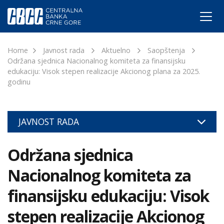
Home
Javnost rada
Aktuelno
Saopštenja
Održana sjednica Nacionalnog komiteta za finansijsku
edukaciju: Visok stepen realizacije Akcionog plana za 2025.
godinu
JAVNOST RADA
Održana sjednica
Nacionalnog komiteta za
finansijsku edukaciju: Visok
stepen realizacije Akcionog