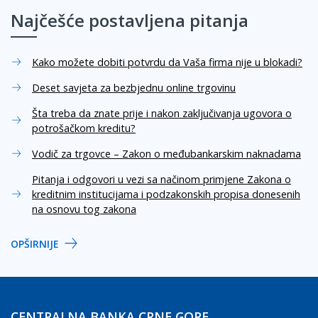
Najčešće postavljena pitanja
Kako možete dobiti potvrdu da Vaša firma nije u blokadi?
Deset savjeta za bezbjednu online trgovinu
Šta treba da znate prije i nakon zaključivanja ugovora o
potrošačkom kreditu?
Vodič za trgovce – Zakon o međubankarskim naknadama
Pitanja i odgovori u vezi sa načinom primjene Zakona o
kreditnim institucijama i podzakonskih propisa donesenih
na osnovu tog zakona
OPŠIRNIJE
CENTRALNA BANKA CRNE GORE