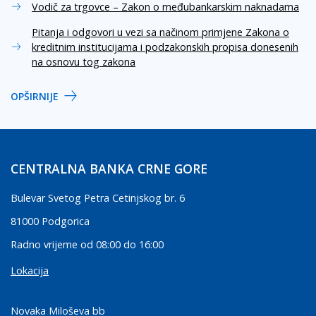
Vodič za trgovce – Zakon o međubankarskim naknadama
Pitanja i odgovori u vezi sa načinom primjene Zakona o
kreditnim institucijama i podzakonskih propisa donesenih
na osnovu tog zakona
OPŠIRNIJE
CENTRALNA BANKA CRNE GORE
Bulevar Svetog Petra Cetinjskog br. 6
81000 Podgorica
Radno vrijeme od 08:00 do 16:00
Lokacija
Novaka Miloševa bb