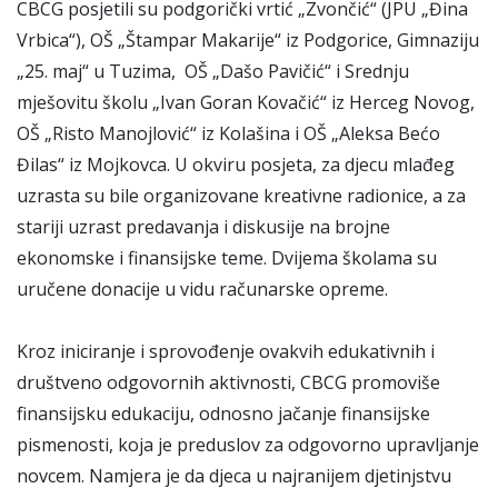
CBCG posjetili su podgorički vrtić „Zvončić“ (JPU „Đina
Vrbica“), OŠ „Štampar Makarije“ iz Podgorice, Gimnaziju
„25. maj“ u Tuzima, OŠ „Dašo Pavičić“ i Srednju
mješovitu školu „Ivan Goran Kovačić“ iz Herceg Novog,
OŠ „Risto Manojlović“ iz Kolašina i OŠ „Aleksa Bećo
Đilas“ iz Mojkovca. U okviru posjeta, za djecu mlađeg
uzrasta su bile organizovane kreativne radionice, a za
stariji uzrast predavanja i diskusije na brojne
ekonomske i finansijske teme. Dvijema školama su
uručene donacije u vidu računarske opreme.
Kroz iniciranje i sprovođenje ovakvih edukativnih i
društveno odgovornih aktivnosti, CBCG promoviše
finansijsku edukaciju, odnosno jačanje finansijske
pismenosti, koja je preduslov za odgovorno upravljanje
novcem. Namjera je da djeca u najranijem djetinjstvu