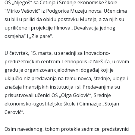
OŠ „Njegoš“ sa Cetinja i Srednje ekonomske škole
“Mirko Vešović” iz Podgorice Muzeju novca. Učenicima
su bili u prilici da obiđu postavku Muzeja, a za njih su
upriličene i projekcije filmova „Devalvacija jednog
osmjeha“ i „Zle pare“.
U četvrtak, 15. marta, u saradnji sa Inovaciono-
preduzetničkim centrom Tehnopolis iz Nikšića, u ovom
gradu je organizovan cjelodnevni događaj koji je
uključio niz predavanja na temu novca, štednje, uloge i
značaja finansijskih instutucija i sl. Predavanjima su
prisustvovali učenici OŠ „Olga Golović“, Srednje
ekonomsko-ugostiteljske škole i Gimnazije „Stojan
Cerović“.
Osim navedenog, tokom protekle sedmice, predstavnici